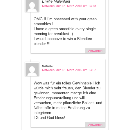
Emilie Malenfant
Mittwoch, der 18. März 2015 um 13:48
OMG !! I’m obsessed with your green
smoothies !
I have a green smoothie every single
morning for breakfast :)
I would looooove to win a Blendtec
blender !!!
Antworten
miriam
Mittwoch, der 18. März 2015 um 13:52
Wow,was für ein tolles Gewinnspiel! Ich
würde mich sehr freuen, den Blender zu
gewinnen, momentan macge ich eine
Ernährungsumstellung und will
versuchen, mehr pflanzliche Ballast- und
Nährstoffe in meine Ernährung zu
integrieren.
LG und God bless!
Antworten