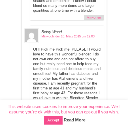
shakes and smoothies. I know I could
blend so many more items and larger
quantities at one time with a blender.
Antworten
Betsy Wood
Mittwoch, der 18. März 2015 um 19:03
OH! Pick me Pick me, PLEASE! I would
love to have this wonderful blender. I do
not own one and can not afford to buy
one but really need one to help feed my
family nutritious and delicious meals and
smoothies! My father has diabetes and
my mother has Alzheimer’s and liver
disease. I am recently pregnant for the
first time at age 41 and my husband’s
first baby at age 43. For these reasons I
would love to win this Blendtec Blender
to help keep the whole family healthier!
This website uses cookies to improve your experience. We'll
Thank you! Betsy
assume you're ok with this, but you can opt-out if you wish.
Antworten
Read More
Accept