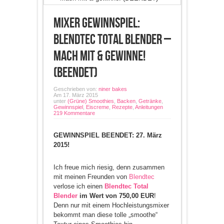
Mixer Gewinnspiel:
Blendtec Total Blender –
Mach Mit & Gewinne!
(BEENDET)
Geschrieben von:
niner bakes
Am 17. März 2015
unter
(Grüne) Smoothies
,
Backen
,
Getränke
,
Gewinnspiel
,
Eiscreme
,
Rezepte
,
Anleitungen
219 Kommentare
GEWINNSPIEL BEENDET: 27. März
2015!
Ich freue mich riesig, denn zusammen
mit meinen Freunden von
Blendtec
verlose ich einen
Blendtec Total
Blender
im Wert von 750,00 EUR
!
Denn nur mit einem Hochleistungsmixer
bekommt man diese tolle „smoothe“