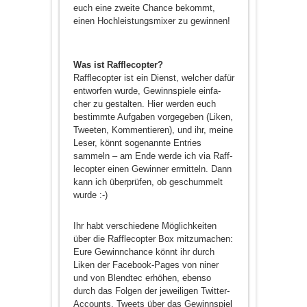
euch eine zweite Chance bekommt,
einen Hochleistungsmixer zu gewinnen!
Was ist Rafflecopter?
Rafflecopter ist ein Dienst, welcher dafür
entworfen wurde, Gewinnspiele ein­fa­
cher zu ge­stalten. Hier werden euch
bestimmte Aufgaben vorgegeben (Liken,
Tweeten, Kommentieren), und ihr, meine
Leser, könnt sogenannte Entries
sammeln – am Ende werde ich via Raff­
le­c­opter einen Ge­winner ermitteln. Dann
kann ich über­prüfen, ob ge­schum­melt
wurde :-)
Ihr habt verschiedene Möglichkeiten
über die Rafflecopter Box mitzumachen:
Eure Gewinnchance könnt ihr durch
Liken der Facebook-Pages von niner
und von Blendtec erhöhen, ebenso
durch das Folgen der jeweiligen Twitter-
Accounts, Tweets über das Gewinnspiel