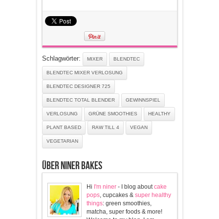
Schlagwörter:
MIXER
BLENDTEC
BLENDTEC MIXER VERLOSUNG
BLENDTEC DESIGNER 725
BLENDTEC TOTAL BLENDER
GEWINNSPIEL
VERLOSUNG
GRÜNE SMOOTHIES
HEALTHY
PLANT BASED
RAW TILL 4
VEGAN
VEGETARIAN
Über Niner Bakes
Hi
I'm niner
- I blog about
cake
pops
, cupcakes &
super healthy
things
: green smoothies,
matcha, super foods & more!