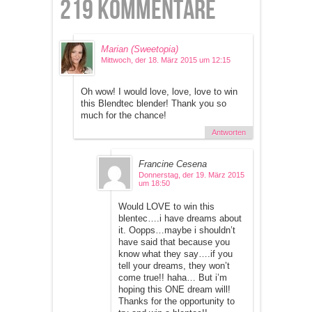
219 Kommentare
Marian (Sweetopia)
Mittwoch, der 18. März 2015 um 12:15
Oh wow! I would love, love, love to win
this Blendtec blender! Thank you so
much for the chance!
Antworten
Francine Cesena
Donnerstag, der 19. März 2015
um 18:50
Would LOVE to win this
blentec….i have dreams about
it. Oopps…maybe i shouldn’t
have said that because you
know what they say….if you
tell your dreams, they won’t
come true!! haha… But i’m
hoping this ONE dream will!
Thanks for the opportunity to