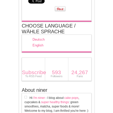
CHOOSE LANGUAGE /
WÄHLE SPRACHE
Deutsch
English
Subscribe
593
24,267
To RSS Feed
Followers
Fans
About niner
Hi
I'm niner
- I blog about
cake pops
,
cupcakes &
super healthy things
: green
smoothies, matcha, super foods & more!
Welcome to my blog, I am thrilled you're here :)