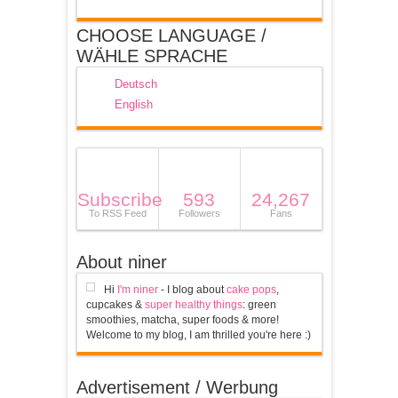
CHOOSE LANGUAGE /
WÄHLE SPRACHE
Deutsch
English
Subscribe
593
24,267
To RSS Feed
Followers
Fans
About niner
Hi
I'm niner
- I blog about
cake pops
,
cupcakes &
super healthy things
: green
smoothies, matcha, super foods & more!
Welcome to my blog, I am thrilled you're here :)
Advertisement / Werbung