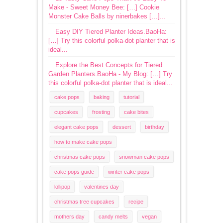
Make - Sweet Money Bee: […] Cookie
Monster Cake Balls by ninerbakes […]...
Easy DIY Tiered Planter Ideas.BaoHa:
[…] Try this colorful polka-dot planter that is
ideal...
Explore the Best Concepts for Tiered
Garden Planters.BaoHa - My Blog: […] Try
this colorful polka-dot planter that is ideal...
cake pops
baking
tutorial
cupcakes
frosting
cake bites
elegant cake pops
dessert
birthday
how to make cake pops
christmas cake pops
snowman cake pops
cake pops guide
winter cake pops
lollipop
valentines day
christmas tree cupcakes
recipe
mothers day
candy melts
vegan