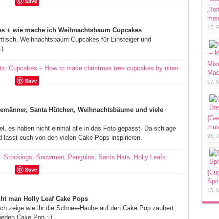
Save
„Tor
mein
17. 
es + wie mache ich Weihnachtsbaum Cupcakes
serttisch. Weihnachtsbaum Cupcakes für Einsteiger und
-)
Mixe
Mac
Save
17. 
emänner, Santa Hütchen, Weihnachtsbäume und viele
{Ge
mus
l, es haben nicht einmal alle in das Foto gepasst. Da schlage
26. 
nd lasst euch von den vielen Cake Pops inspirieren.
Save
{Cu
Spri
15. 
ht man Holly Leaf Cake Pops
uch zeige wie ihr die Schnee-Haube auf den Cake Pop zaubert.
jeden Cake Pop :-)