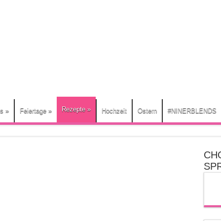
Rezepte
»
ts
»
Feiertage
»
Hochzeit
Ostern
#NINERBLENDS
CH
SP