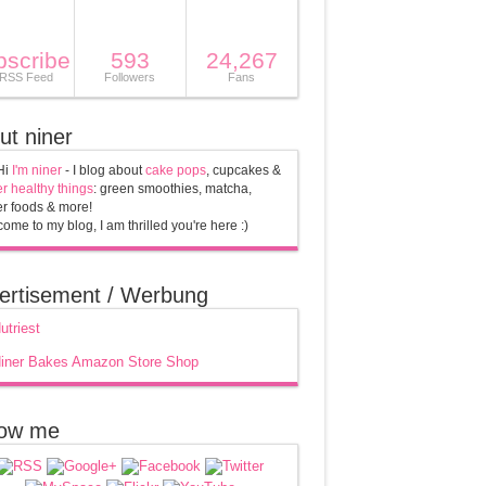
bscribe
593
24,267
 RSS Feed
Followers
Fans
ut niner
Hi
I'm niner
- I blog about
cake pops
, cupcakes &
r healthy things
: green smoothies, matcha,
r foods & more!
ome to my blog, I am thrilled you're here :)
ertisement / Werbung
low me