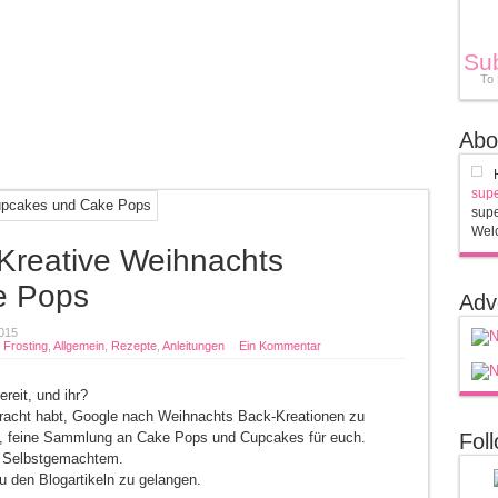
Su
To
Abo
supe
supe
Welc
Kreative Weihnachts
e Pops
Adv
015
,
Frosting
,
Allgemein
,
Rezepte
,
Anleitungen
Ein Kommentar
reit, und ihr?
rbracht habt, Google nach Weihnachts Back-Kreationen zu
ine, feine Sammlung an Cake Pops und Cupcakes für euch.
Fol
s Selbstgemachtem.
zu den Blogartikeln zu gelangen.