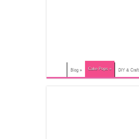
Cake Pops
»
Blog
»
DIY & Craf