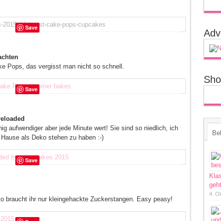
Save
Adv
achten
 Pops, das vergisst man nicht so schnell.
Sho
Save
reloaded
aufwendiger aber jede Minute wert! Sie sind so niedlich, ich
Bel
zu Hause als Deko stehen zu haben :-)
Save
Kla
geht
4. O
ko braucht ihr nur kleingehackte Zuckerstangen. Easy peasy!