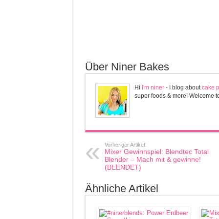
Über Niner Bakes
Hi
I'm niner
- I blog about
cake 
super foods & more! Welcome to m
Vorheriger Artikel:
Mixer Gewinnspiel: Blendtec Total
Blender – Mach mit & gewinne!
(BEENDET)
Ähnliche Artikel