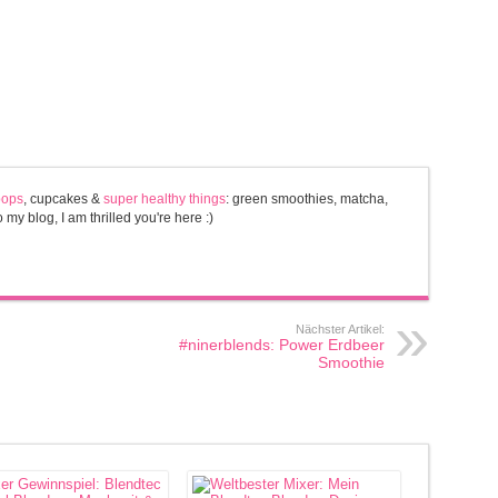
pops
, cupcakes &
super healthy things
: green smoothies, matcha,
y blog, I am thrilled you're here :)
Nächster Artikel:
#ninerblends: Power Erdbeer
Smoothie