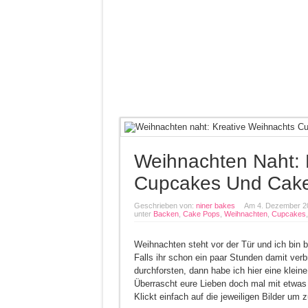
Weihnachten Naht: 
Cupcakes Und Cak
Geschrieben von:
niner bakes
Am 4. Dezember 2
unter
Backen
,
Cake Pops
,
Weihnachten
,
Cupcakes
Weihnachten steht vor der Tür und ich bin be
Falls ihr schon ein paar Stunden damit ve
durchforsten, dann habe ich hier eine kle
Überrascht eure Lieben doch mal mit etwa
Klickt einfach auf die jeweiligen Bilder um 