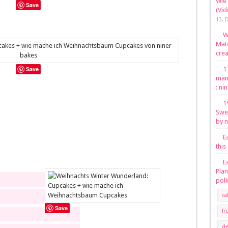
Wie
Save
(Vid
13. 
W
Mate
crea
Save
1
mang
: ni
1
Swe
by n
E
this
E
Plan
polk
ca
Save
fr
de