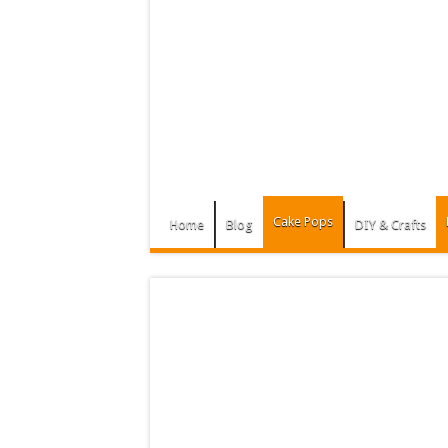
Cake Pops
Home
Blog
DIY & Crafts