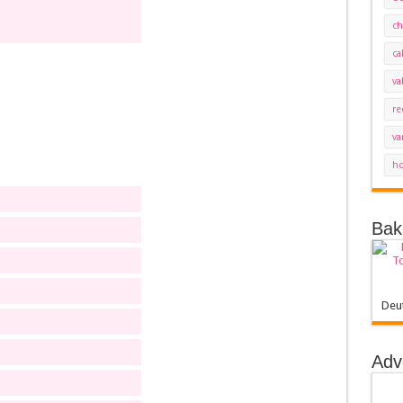
ch
ca
va
re
va
ho
Bak
Deu
Adv