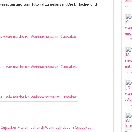
#ni
Rezepten und zum Tutorial zu gelangen: Die Einfache- und
26. 
Weih
und
4. D
Mixe
mit
17. 
Welt
„Des
11. 