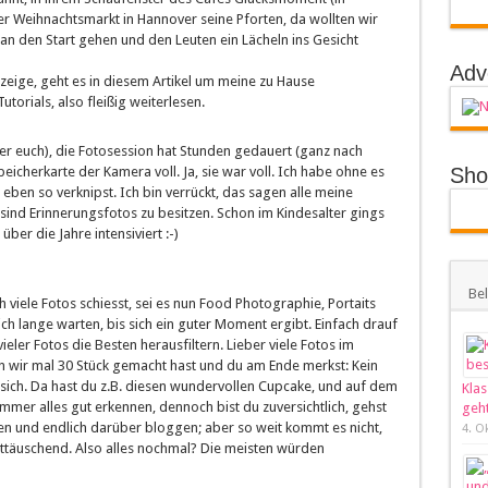
r Weihnachtsmarkt in Hannover seine Pforten, da wollten wir
 an den Start gehen und den Leuten ein Lächeln ins Gesicht
Adv
 zeige, geht es in diesem Artikel um meine zu Hause
orials, also fleißig weiterlesen.
usser euch), die Fotosession hat Stunden gedauert (ganz nach
icherkarte der Kamera voll. Ja, sie war voll. Ich habe ohne es
Sho
ben so verknipst. Ich bin verrückt, das sagen alle meine
ind Erinnerungsfotos zu besitzen. Schon im Kindesalter gings
über die Jahre intensiviert :-)
Bel
ch viele Fotos schiesst, sei es nun Food Photographie, Portaits
lich lange warten, bis sich ein guter Moment ergibt. Einfach drauf
ler Fotos die Besten herausfiltern. Lieber viele Fotos im
 wir mal 30 Stück gemacht hast und du am Ende merkst: Kein
sich. Da hast du z.B. diesen wundervollen Cupcake, und auf dem
Klas
mmer alles gut erkennen, dennoch bist du zuversichtlich, gehst
geht
aden und endlich darüber bloggen; aber so weit kommt es nicht,
4. O
Enttäuschend. Also alles nochmal? Die meisten würden