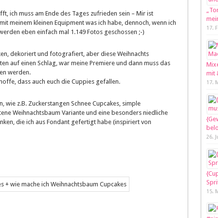
„Tor
fft, ich muss am Ende des Tages zufrieden sein – Mir ist
mein
n mit meinem kleinen Equipment was ich habe, dennoch, wenn ich
17. 
n…werden eben einfach mal 1.149 Fotos geschossen ;-)
ken, dekoriert und fotografiert, aber diese Weihnachts
nten auf einen Schlag, war meine Premiere und dann muss das
Mixe
ten werden.
mit
 hoffe, dass auch euch die Cuppies gefallen.
17. 
, wie z.B. Zuckerstangen Schnee Cupcakes, simple
tene Weihnachtsbaum Variante und eine besonders niedliche
{Gew
en, die ich aus Fondant gefertigt habe (inspiriert von
bel
26. 
{Cup
Spri
15. 