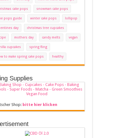
ristmas cake pops
snowman cake pops
ke pops guide
winter cake pops
lollipop
lentines day
christmas tree cupcakes
cipe
mothers day
candy melts
vegan
nilla cupcakes
spring fling
w to make spring cake pops
healthy
ing Supplies
tscher Shop:
bitte hier klicken
ertisement