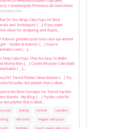
 mache ich Weihnachtsbaum Cupcakes
eos) + Gewinnspiel: Photobox.de Gutscheine
Dezember 2014
hat Do You Wrap Cake Pops In? Best
rials and Techniques: […] If you want
tive ideas for wrapping and displa...
7 Astuces géniales pour tous ceux qui aiment
er - Guides & Astuces: […] Source
nerbakes.com […]...
5 Tasty Cake Pops That Are Easy To Make -
et Money Bee: […] Cookie Monster Cake Balls
inerbakes […]...
asy DIY Tiered Planter Ideas.BaoHa: […] Try
 colorful polka-dot planter that is ideal...
xplore the Best Concepts for Tiered Garden
ters.BaoHa - My Blog: […] Try this colorful
a-dot planter that is ideal...
ke pops
baking
tutorial
cupcakes
osting
cake bites
elegant cake pops
ssert
birthday
how to make cake pops