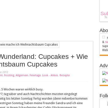
Su
To
Abo
&
su
sup
Welc
Wunderland: Cupcakes + Wie
htsbaum Cupcakes
Adv
r 2012
nt
,
Frosting
,
Allgemein
,
Feiertage
,
Look - Alikes
,
Rezepte
1.5 Wochen waren wirklich busy.
/7, tagsüber und auch Nachtschichten mussten eingelegt
Fol
zeitig bis letzten Sonntag fertig wurden (denn nebenbei kommen
gestrigen Sonntag haben meine Freundin Sandra und ich eine
nnt, in ihrem Schaufenster des Cafés Glücksmoment (in