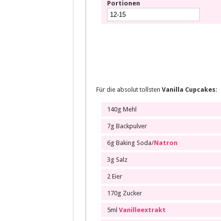
Portionen
Für die absolut tollsten
Vanilla Cupcakes
:
140g Mehl
7g Backpulver
6g Baking Soda/
Natron
3g Salz
2 Eier
170g Zucker
5ml
Vanilleextrakt