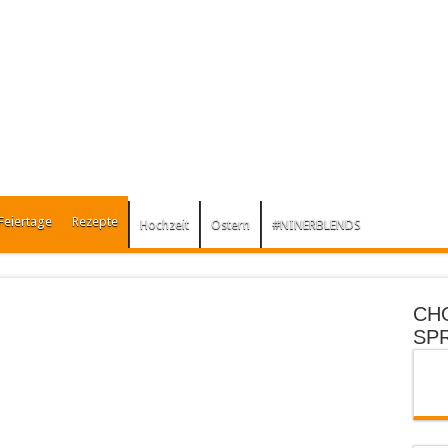
Feiertage
Rezepte
Hochzeit
Ostern
#NINERBLENDS
CH
SP