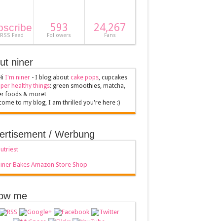
593
24,267
bscribe
 RSS Feed
Followers
Fans
ut niner
Hi
I'm niner
- I blog about
cake pops
, cupcakes
per healthy things
: green smoothies, matcha,
er foods & more!
ome to my blog, I am thrilled you're here :)
ertisement / Werbung
low me