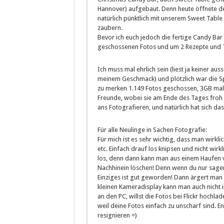
Hannover) aufgebaut. Denn heute öffnete de
natürlich pünktlich mit unserem Sweet Table
zaubern.
Bevor ich euch jedoch die fertige Candy Bar
geschossenen Fotos und um 2 Rezepte und Tut
Ich muss mal ehrlich sein (liest ja keiner a
meinem Geschmack) und plötzlich war die Spe
zu merken 1.149 Fotos geschossen, 3GB mal e
Freunde, wobei sie am Ende des Tages froh s
ans Fotografieren, und natürlich hat sich das 
Für alle Neulinge in Sachen Fotografie:
Für mich ist es sehr wichtig, dass man wirkli
etc. Einfach drauf los knipsen und nicht wirk
los, denn dann kann man aus einem Haufen vie
Nachhinein löschen! Denn wenn du nur sagen
Einziges ist gut geworden! Dann ärgert man 
kleinen Kameradisplay kann man auch nicht i
an den PC, willst die Fotos bei Flickr hochl
weil deine Fotos einfach zu unscharf sind. 
resignieren =)