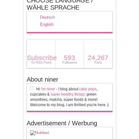
CHOOSE LANGUAGE /
WÄHLE SPRACHE
Deutsch
English
Subscribe
593
24,267
To RSS Feed
Followers
Fans
About niner
Hi
I'm niner
- I blog about
cake pops
,
cupcakes &
super healthy things
: green
smoothies, matcha, super foods & more!
Welcome to my blog, I am thrilled you're here :)
Advertisement / Werbung