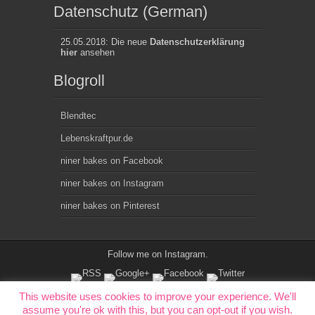
Datenschutz (German)
25.05.2018: Die neue
Datenschutzerklärung
hier
ansehen
Blogroll
Blendtec
Lebenskraftpur.de
niner bakes on Facebook
niner bakes on Instagram
niner bakes on Pinterest
Follow me on
Instagram
.
This website uses cookies to improve your experience. We'll
assume you're ok with this, but you can opt-out if you wish.
Copyright © ninerbakes.com 2010-2018. All rights