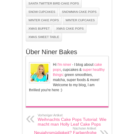
SANTA TWITTER BIRD CAKE POPS
SNOW CUPCAKES
SNOWMAN CAKE POPS
WINTER CAKE POPS
WINTER CUPCAKES
XMAS BUFFET
XMAS CAKE POPS
XMAS SWEET TABLE
Über Niner Bakes
Hi
I'm niner
- I blog about
cake
pops
, cupcakes &
super healthy
things
: green smoothies,
matcha, super foods & more!
Welcome to my blog, I am
thrilled you're here :)
Vorheriger Artikel:
Weihnachts Cake Pops Tutorial: Wie
macht man Holly Leaf Cake Pops
Nächster Artikel:
Neujahrsmüdigkeit? Farbenfrohe