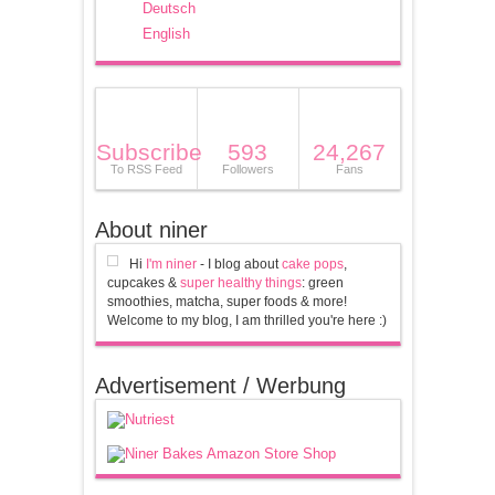
Deutsch
English
Subscribe
593
24,267
To RSS Feed
Followers
Fans
About niner
Hi
I'm niner
- I blog about
cake pops
,
cupcakes &
super healthy things
: green
smoothies, matcha, super foods & more!
Welcome to my blog, I am thrilled you're here :)
Advertisement / Werbung