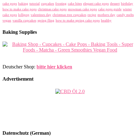
cake pops
baking
tutorial
cupcakes
frosting
cake bites
elegant cake pops
dessert
birthday
how to make cake pops
christmas cake pops
snowman cake pops
cake pops guide
winter
cake pops
lollipop
valentines day
christmas tree cupcakes
recipe
mothers day
candy melts
vegan
vanilla cupcakes
spring fling
how to make spring cake pops
healthy
Baking Supplies
Deutscher Shop:
bitte hier klicken
Advertisement
Datenschutz (German)