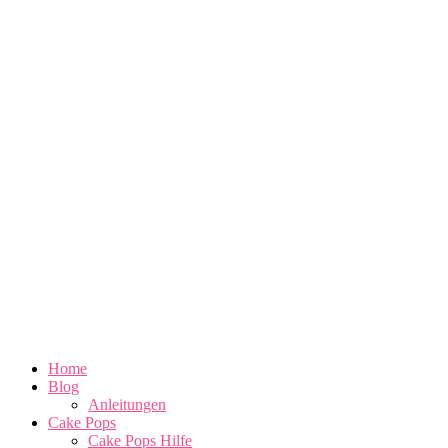
Home
Blog
Anleitungen
Cake Pops
Cake Pops Hilfe