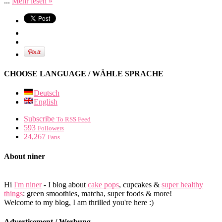
...
Mehr lesen »
CHOOSE LANGUAGE / WÄHLE SPRACHE
Deutsch
English
Subscribe
To RSS Feed
593
Followers
24,267
Fans
About niner
Hi
I'm niner
- I blog about
cake pops
, cupcakes &
super healthy
things
: green smoothies, matcha, super foods & more!
Welcome to my blog, I am thrilled you're here :)
Advertisement / Werbung