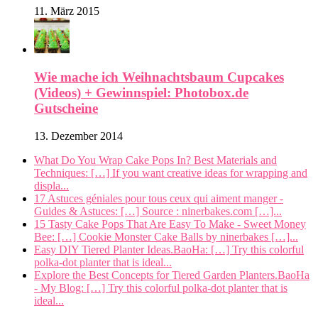
11. März 2015
Wie mache ich Weihnachtsbaum Cupcakes
(Videos) + Gewinnspiel: Photobox.de
Gutscheine
13. Dezember 2014
What Do You Wrap Cake Pops In? Best Materials and
Techniques: […] If you want creative ideas for wrapping and
displa...
17 Astuces géniales pour tous ceux qui aiment manger -
Guides & Astuces: […] Source : ninerbakes.com […]...
15 Tasty Cake Pops That Are Easy To Make - Sweet Money
Bee: […] Cookie Monster Cake Balls by ninerbakes […]...
Easy DIY Tiered Planter Ideas.BaoHa: […] Try this colorful
polka-dot planter that is ideal...
Explore the Best Concepts for Tiered Garden Planters.BaoHa
- My Blog: […] Try this colorful polka-dot planter that is
ideal...