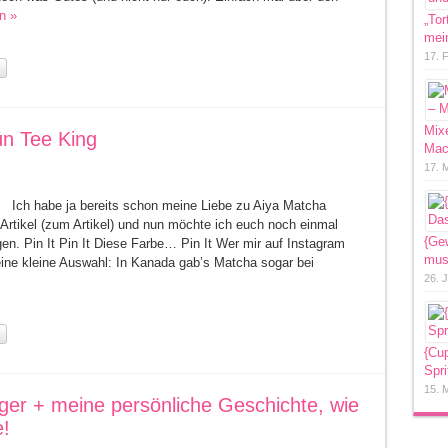
n »
„Tor
mein
17. 
Mixe
ün Tee King
Mac
17. 
Ich habe ja bereits schon meine Liebe zu Aiya Matcha
tikel (zum Artikel) und nun möchte ich euch noch einmal
{Ge
en. Pin It Pin It Diese Farbe… Pin It Wer mir auf Instagram
mus
 eine kleine Auswahl: In Kanada gab’s Matcha sogar bei
26. 
{Cu
Spri
15. 
ger + meine persönliche Geschichte, wie
e!