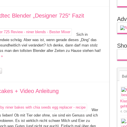
dtec Blender „Designer 725“ Fazit
Adv
Sich in
rgendwie schräg. Aber was ist, wenn gerade dieses „Ding“ das
Sho
sundheitlich viel verändert? Ich denke, dann darf man stolz
s man den tollsten Blender aller Zeiten zu Hause stehen hat!
 »
Bel
cakes + Video Anleitung
Kla
geht
Wer
4. O
lieben! Ob mit Tier oder ohne, sie sind ein Genuss und ich
bieren. Es ist wirklich nicht schwer Milch und Eier zu
noch was Gutes (und nicht nur euch). Einfach mal über den