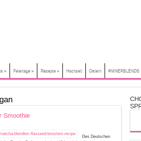
ts
»
Feiertage
»
Rezepte
»
Hochzeit
Ostern
#NINERBLENDS
gan
CH
SP
r Smoothie
Des Deutschen