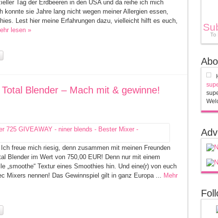
izieller Tag der Erdbeeren in den USA und da reihe ich mich
Ich konnte sie Jahre lang nicht wegen meiner Allergien essen,
ies. Lest hier meine Erfahrungen dazu, vielleicht hilft es euch,
Su
ehr lesen »
To
Abo
supe
 Total Blender – Mach mit & gewinne!
supe
Welc
Adv
h freue mich riesig, denn zusammen mit meinen Freunden
otal Blender im Wert von 750,00 EUR! Denn nur mit einem
e „smoothe“ Textur eines Smoothies hin. Und eine(r) von euch
tec Mixers nennen! Das Gewinnspiel gilt in ganz Europa ...
Mehr
Fol