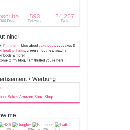
bscribe
593
24,267
 RSS Feed
Followers
Fans
ut niner
Hi
I'm niner
- I blog about
cake pops
, cupcakes &
r healthy things
: green smoothies, matcha,
r foods & more!
ome to my blog, I am thrilled you're here :)
ertisement / Werbung
low me