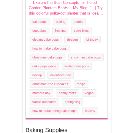
Explore the Best Concepts for Tiered
Garden Planters.BaoHa - My Blog: […] Try
this colorful polka-dot planter that is ideal...
cake pops
baking
tutorial
cupcakes
frosting
cake bites
elegant cake pops
dessert
birthday
how to make cake pops
christmas cake pops
snowman cake pops
cake pops guide
winter cake pops
lollipop
valentines day
christmas tree cupcakes
recipe
mothers day
candy melts
vegan
vanilla cupcakes
spring fling
how to make spring cake pops
healthy
Baking Supplies