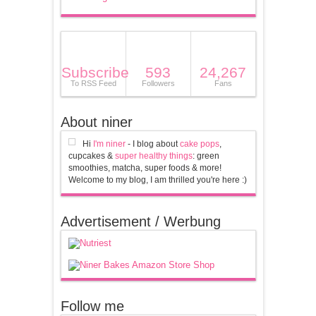
Subscribe
593
24,267
To RSS Feed
Followers
Fans
About niner
Hi
I'm niner
- I blog about
cake pops
,
cupcakes &
super healthy things
: green
smoothies, matcha, super foods & more!
Welcome to my blog, I am thrilled you're here :)
Advertisement / Werbung
Follow me