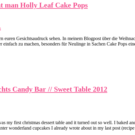
t man Holly Leaf Cake Pops
ern euren Gesichtsaudruck sehen. In meinem Blogpost über die Weihnac
er einfach zu machen, besonders für Neulinge in Sachen Cake Pops eine 
hts Candy Bar // Sweet Table 2012
was my first christmas dessert table and it turned out so well. I baked an
inter wonderland cupcakes I already wrote about in my last post (recipe