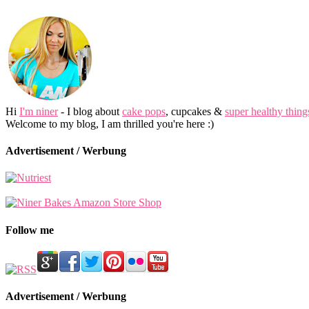
Hi
I'm niner
- I blog about
cake pops
, cupcakes &
super healthy thing
Welcome to my blog, I am thrilled you're here :)
Advertisement / Werbung
Follow me
Advertisement / Werbung