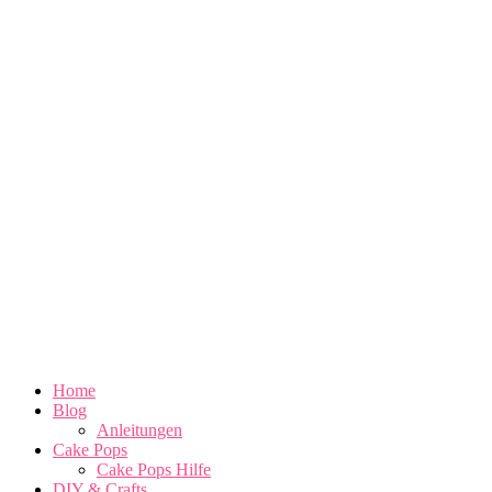
Home
Blog
Anleitungen
Cake Pops
Cake Pops Hilfe
DIY & Crafts