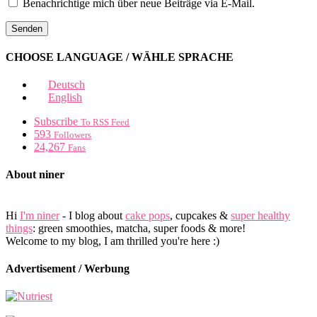
Benachrichtige mich über neue Beiträge via E-Mail.
CHOOSE LANGUAGE / WÄHLE SPRACHE
Deutsch
English
Subscribe
To RSS Feed
593
Followers
24,267
Fans
About niner
Hi
I'm niner
- I blog about
cake pops
, cupcakes &
super healthy
things
: green smoothies, matcha, super foods & more!
Welcome to my blog, I am thrilled you're here :)
Advertisement / Werbung