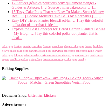
17 Astuces géniales pour tous ceux qui aiment manger -
Guides & Astuces: […] Source : ninerbakes.com […]...
15 Tasty Cake Pops That Are Easy To Make - Sweet Money
Bee: […] Cookie Monster Cake Balls by ninerbakes […]...
Easy DIY Tiered Planter Ideas.BaoHa: […] Try this colorful
polka-dot planter that is ideal...
Explore the Best Concepts for Tiered Garden Planters.BaoHa
- My Blog: […] Try this colorful polka-dot planter that is
ideal...
cake pops
baking
tutorial
cupcakes
frosting
cake bites
elegant cake pops
dessert
birthday
how to make cake pops
christmas cake pops
snowman cake pops
cake pops guide
winter
cake pops
lollipop
valentines day
christmas tree cupcakes
recipe
mothers day
candy melts
vegan
vanilla cupcakes
spring fling
how to make spring cake pops
healthy
Baking Supplies
Deutscher Shop:
bitte hier klicken
Advertisement