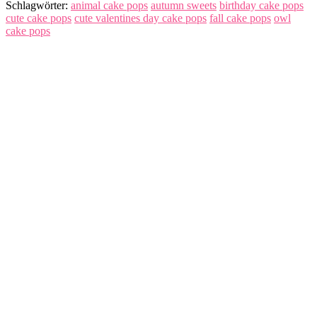
Schlagwörter:
animal cake pops
autumn sweets
birthday cake pops
cute cake pops
cute valentines day cake pops
fall cake pops
owl
cake pops