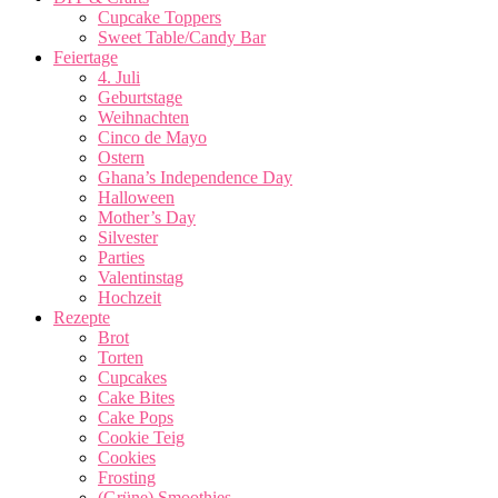
Cupcake Toppers
Sweet Table/Candy Bar
Feiertage
4. Juli
Geburtstage
Weihnachten
Cinco de Mayo
Ostern
Ghana’s Independence Day
Halloween
Mother’s Day
Silvester
Parties
Valentinstag
Hochzeit
Rezepte
Brot
Torten
Cupcakes
Cake Bites
Cake Pops
Cookie Teig
Cookies
Frosting
(Grüne) Smoothies