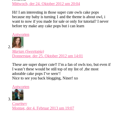
Mittwoch, der 24. Oktober 2012 um 20:04
Hi! I am interesting in those super cute owls cake pops
because my baby is turning 1 and the theme is about owl, i
want to now if you made for sale or only for tutorial? I never
before try make any cake pops but i can learn
Antworten
Marian (Sweetopia)
Donnerstag, der 25. Oktober 2012 um 14:01
These are super duper cute!! I’m a fan of owls too, but even if
I wasn’t these would be still top of my list of ‚the most
adorable cake pops I’ve seen‘!
Nice to see you back blogging, Niner! xo
Antworten
Courtney
Montag, der 4. Februar 2013 um 19:07