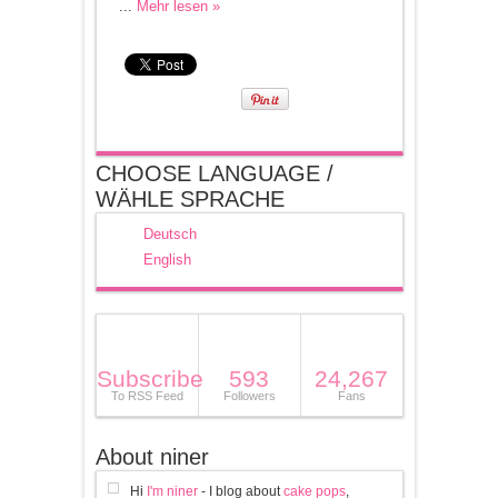
...
Mehr lesen »
CHOOSE LANGUAGE /
WÄHLE SPRACHE
Deutsch
English
Subscribe
593
24,267
To RSS Feed
Followers
Fans
About niner
Hi
I'm niner
- I blog about
cake pops
,