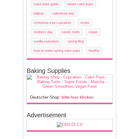
cake pops guide
winter cake pops
lollipop
valentines day
christmas tree cupcakes
recipe
mothers day
candy melts
vegan
vanilla cupcakes
spring fling
how to make spring cake pops
healthy
Baking Supplies
Deutscher Shop:
bitte hier klicken
Advertisement