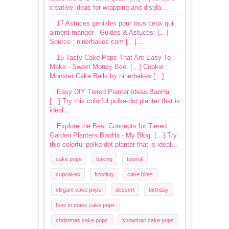
creative ideas for wrapping and displa...
17 Astuces géniales pour tous ceux qui
aiment manger - Guides & Astuces: […]
Source : ninerbakes.com […]...
15 Tasty Cake Pops That Are Easy To
Make - Sweet Money Bee: […] Cookie
Monster Cake Balls by ninerbakes […]...
Easy DIY Tiered Planter Ideas.BaoHa:
[…] Try this colorful polka-dot planter that is
ideal...
Explore the Best Concepts for Tiered
Garden Planters.BaoHa - My Blog: […] Try
this colorful polka-dot planter that is ideal...
cake pops
baking
tutorial
cupcakes
frosting
cake bites
elegant cake pops
dessert
birthday
how to make cake pops
christmas cake pops
snowman cake pops