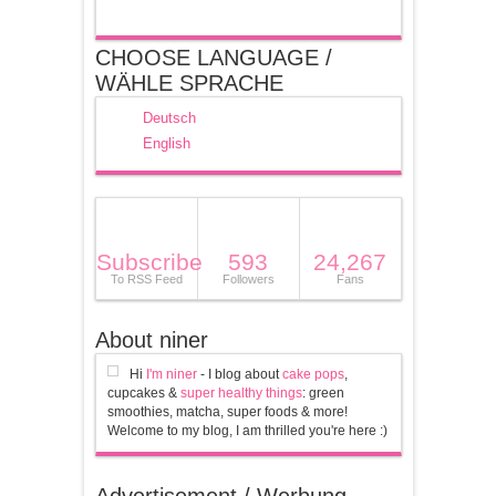
CHOOSE LANGUAGE /
WÄHLE SPRACHE
Deutsch
English
Subscribe
593
24,267
To RSS Feed
Followers
Fans
About niner
Hi
I'm niner
- I blog about
cake pops
,
cupcakes &
super healthy things
: green
smoothies, matcha, super foods & more!
Welcome to my blog, I am thrilled you're here :)