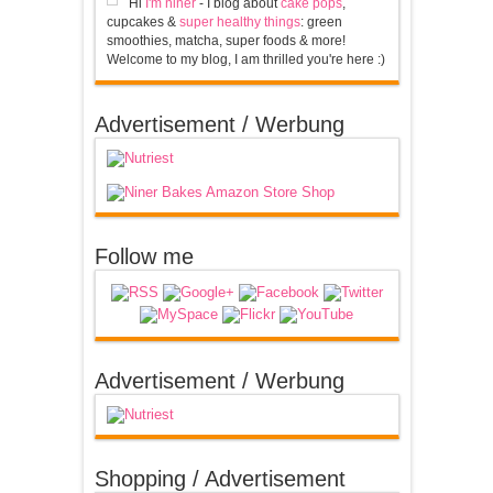
Hi
I'm niner
- I blog about
cake pops
,
cupcakes &
super healthy things
: green
smoothies, matcha, super foods & more!
Welcome to my blog, I am thrilled you're here :)
Advertisement / Werbung
Follow me
Advertisement / Werbung
Shopping / Advertisement