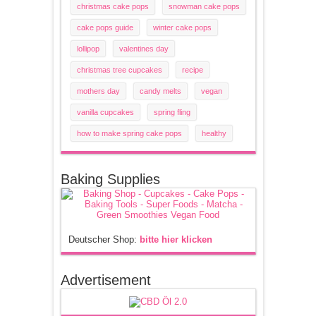
christmas cake pops
snowman cake pops
cake pops guide
winter cake pops
lollipop
valentines day
christmas tree cupcakes
recipe
mothers day
candy melts
vegan
vanilla cupcakes
spring fling
how to make spring cake pops
healthy
Baking Supplies
Deutscher Shop:
bitte hier klicken
Advertisement