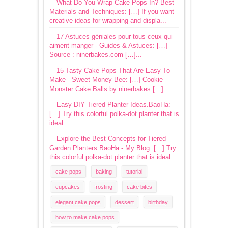
What Do You Wrap Cake Pops In? Best
Materials and Techniques: […] If you want
creative ideas for wrapping and displa...
17 Astuces géniales pour tous ceux qui
aiment manger - Guides & Astuces: […]
Source : ninerbakes.com […]...
15 Tasty Cake Pops That Are Easy To
Make - Sweet Money Bee: […] Cookie
Monster Cake Balls by ninerbakes […]...
Easy DIY Tiered Planter Ideas.BaoHa:
[…] Try this colorful polka-dot planter that is
ideal...
Explore the Best Concepts for Tiered
Garden Planters.BaoHa - My Blog: […] Try
this colorful polka-dot planter that is ideal...
cake pops
baking
tutorial
cupcakes
frosting
cake bites
elegant cake pops
dessert
birthday
how to make cake pops