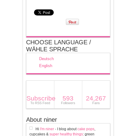
CHOOSE LANGUAGE /
WÄHLE SPRACHE
Deutsch
English
Subscribe
593
24,267
To RSS Feed
Followers
Fans
About niner
Hi
I'm niner
- I blog about
cake pops
,
cupcakes &
super healthy things
: green