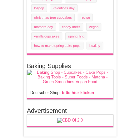
lollipop
valentines day
christmas tree cupcakes
recipe
mothers day
candy melts
vegan
vanilla cupcakes
spring fling
how to make spring cake pops
healthy
Baking Supplies
Deutscher Shop:
bitte hier klicken
Advertisement