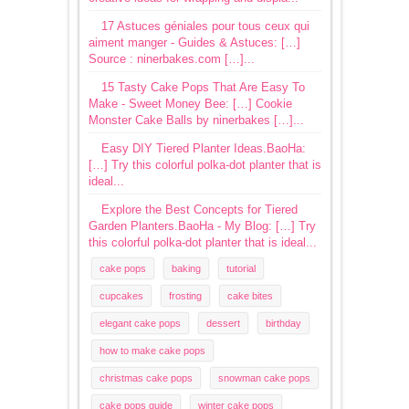
17 Astuces géniales pour tous ceux qui
aiment manger - Guides & Astuces: […]
Source : ninerbakes.com […]...
15 Tasty Cake Pops That Are Easy To
Make - Sweet Money Bee: […] Cookie
Monster Cake Balls by ninerbakes […]...
Easy DIY Tiered Planter Ideas.BaoHa:
[…] Try this colorful polka-dot planter that is
ideal...
Explore the Best Concepts for Tiered
Garden Planters.BaoHa - My Blog: […] Try
this colorful polka-dot planter that is ideal...
cake pops
baking
tutorial
cupcakes
frosting
cake bites
elegant cake pops
dessert
birthday
how to make cake pops
christmas cake pops
snowman cake pops
cake pops guide
winter cake pops