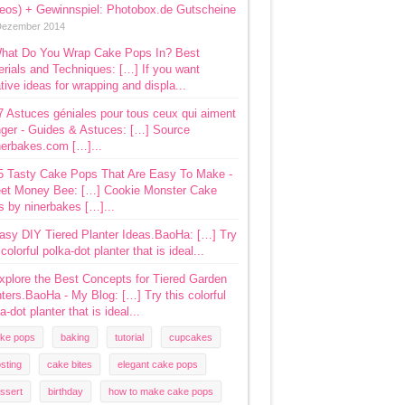
deos) + Gewinnspiel: Photobox.de Gutscheine
Dezember 2014
hat Do You Wrap Cake Pops In? Best
rials and Techniques: […] If you want
tive ideas for wrapping and displa...
7 Astuces géniales pour tous ceux qui aiment
ger - Guides & Astuces: […] Source
nerbakes.com […]...
5 Tasty Cake Pops That Are Easy To Make -
et Money Bee: […] Cookie Monster Cake
s by ninerbakes […]...
asy DIY Tiered Planter Ideas.BaoHa: […] Try
 colorful polka-dot planter that is ideal...
xplore the Best Concepts for Tiered Garden
ters.BaoHa - My Blog: […] Try this colorful
a-dot planter that is ideal...
ke pops
baking
tutorial
cupcakes
osting
cake bites
elegant cake pops
ssert
birthday
how to make cake pops