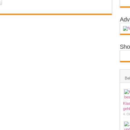
Adv
Sho
Bel
Kla
geht
4. O