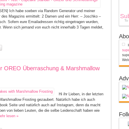
Ich habe soeben via Random Generator und meiner
Su
 des Magazins ermittelt: 2 Damen und ein Herr: – Joschko –
To
ch. Sofern eure Emailadressen richtig eingetragen wurden,
r. Wenn sich jemand von euch nicht innerhalb 3 Tagen meldet,
Abo
supe
supe
Welc
erer OREO Überraschung & Marshmallow
Adv
Hi ihr Lieben, in der letzten
 Marshmallow Frosting gezaubert. Natürlich habe ich auch
cebook Seite und natürlich auch auf Instagram, denn da macht
n von lieben Leuten, die die selbe Leidenschaft haben wie
Fol
ehr lesen »