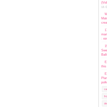
(Vi
13. 
W
Mate
crea
1
man
: ni
1
Swe
Ball
E
this
E
Plan
polk
ca
fr
de