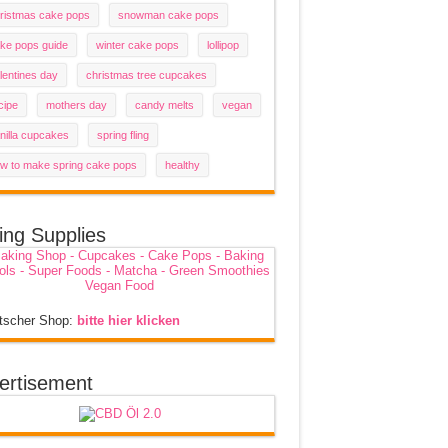
ristmas cake pops
snowman cake pops
ke pops guide
winter cake pops
lollipop
lentines day
christmas tree cupcakes
cipe
mothers day
candy melts
vegan
nilla cupcakes
spring fling
w to make spring cake pops
healthy
ing Supplies
tscher Shop:
bitte hier klicken
ertisement