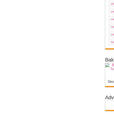
ch
ca
va
re
va
ho
Bak
Deu
Adv