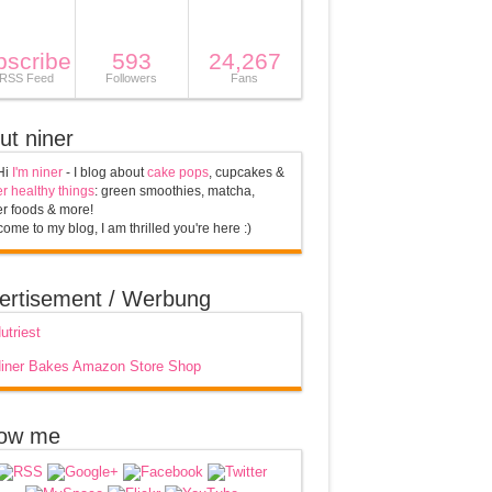
bscribe
593
24,267
 RSS Feed
Followers
Fans
ut niner
Hi
I'm niner
- I blog about
cake pops
, cupcakes &
r healthy things
: green smoothies, matcha,
r foods & more!
ome to my blog, I am thrilled you're here :)
ertisement / Werbung
low me