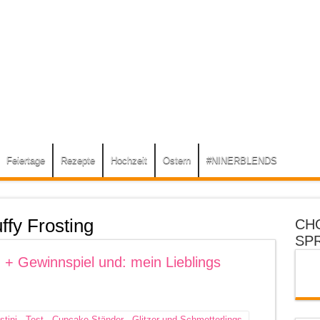
Feiertage
Rezepte
Hochzeit
Ostern
#NINERBLENDS
uffy Frosting
CH
SP
 + Gewinnspiel und: mein Lieblings