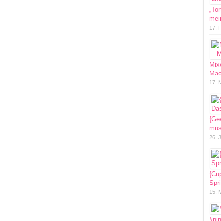
„Tor
mein
17. 
Mixe
Mac
17. 
{Ge
mus
26. 
{Cu
Spri
15. 
#ni