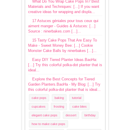
What Do You Wrap Cake Pops In? Best
Materials and Techniques: […] If you want
creative ideas for wrapping and displa...
17 Astuces géniales pour tous ceux qui
aiment manger - Guides & Astuces: […]
Source : ninerbakes.com […]...
15 Tasty Cake Pops That Are Easy To
Make - Sweet Money Bee: […] Cookie
Monster Cake Balls by ninerbakes […]...
Easy DIY Tiered Planter Ideas.BaoHa:
[…] Try this colorful polka-dot planter that is
ideal...
Explore the Best Concepts for Tiered
Garden Planters.BaoHa - My Blog: […] Try
this colorful polka-dot planter that is ideal...
cake pops
baking
tutorial
cupcakes
frosting
cake bites
elegant cake pops
dessert
birthday
how to make cake pops