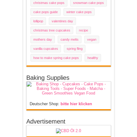
christmas cake pops
snowman cake pops
cake pops guide
winter cake pops
lollipop
valentines day
christmas tree cupcakes
recipe
mothers day
candy melts
vegan
vanilla cupcakes
spring fling
how to make spring cake pops
healthy
Baking Supplies
Deutscher Shop:
bitte hier klicken
Advertisement