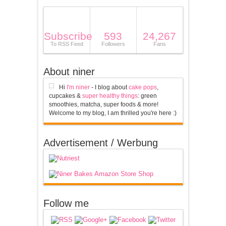
Subscribe
593
24,267
To RSS Feed
Followers
Fans
About niner
Hi
I'm niner
- I blog about
cake pops
,
cupcakes &
super healthy things
: green
smoothies, matcha, super foods & more!
Welcome to my blog, I am thrilled you're here :)
Advertisement / Werbung
Follow me