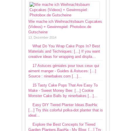
Wie mache ich Weihnachtsbaum Cupcakes
(Videos) + Gewinnspiel: Photobox.de
Gutscheine
13. Dezember 2014
What Do You Wrap Cake Pops In? Best
Materials and Techniques: […] If you want
creative ideas for wrapping and displa...
17 Astuces géniales pour tous ceux qui
aiment manger - Guides & Astuces: […]
Source : ninerbakes.com […]...
15 Tasty Cake Pops That Are Easy To
Make - Sweet Money Bee: […] Cookie
Monster Cake Balls by ninerbakes […]...
Easy DIY Tiered Planter Ideas.BaoHa:
[…] Try this colorful polka-dot planter that is
ideal...
Explore the Best Concepts for Tiered
Garden Planters.BaoHa - My Blog: […] Try