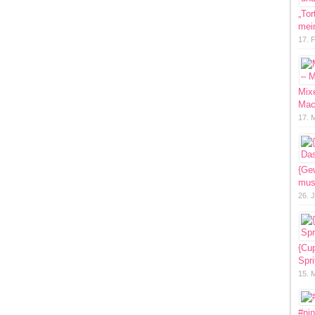
„Tor
mein
17. 
Mixe
Mac
17. 
{Ge
mus
26. 
{Cu
Spri
15. 
#ni