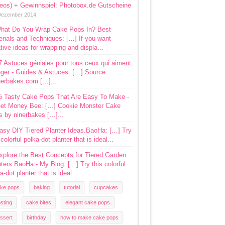
deos) + Gewinnspiel: Photobox.de Gutscheine
Dezember 2014
hat Do You Wrap Cake Pops In? Best
rials and Techniques: […] If you want
tive ideas for wrapping and displa...
7 Astuces géniales pour tous ceux qui aiment
ger - Guides & Astuces: […] Source
nerbakes.com […]...
5 Tasty Cake Pops That Are Easy To Make -
et Money Bee: […] Cookie Monster Cake
s by ninerbakes […]...
asy DIY Tiered Planter Ideas.BaoHa: […] Try
 colorful polka-dot planter that is ideal...
xplore the Best Concepts for Tiered Garden
ters.BaoHa - My Blog: […] Try this colorful
a-dot planter that is ideal...
ke pops
baking
tutorial
cupcakes
osting
cake bites
elegant cake pops
ssert
birthday
how to make cake pops