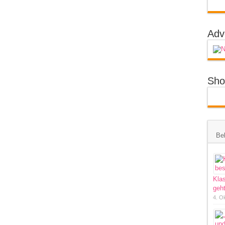
Adv
Sho
Bel
Kla
geht
4. O