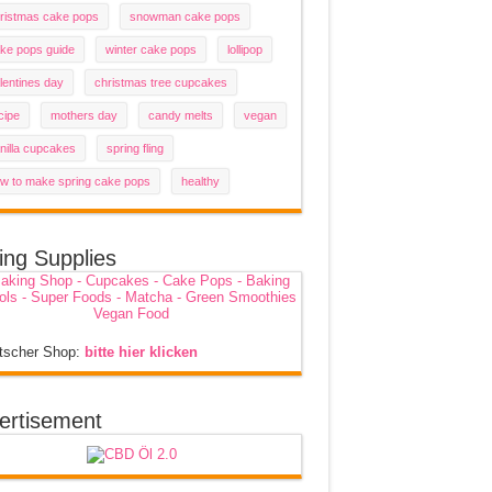
ristmas cake pops
snowman cake pops
ke pops guide
winter cake pops
lollipop
lentines day
christmas tree cupcakes
cipe
mothers day
candy melts
vegan
nilla cupcakes
spring fling
w to make spring cake pops
healthy
ing Supplies
tscher Shop:
bitte hier klicken
ertisement