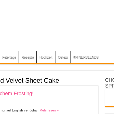
Feiertage
Rezepte
Hochzeit
Ostern
#NINERBLENDS
d Velvet Sheet Cake
CH
SP
ichem Frosting!
g nur auf English verfügbar.
Mehr lesen »