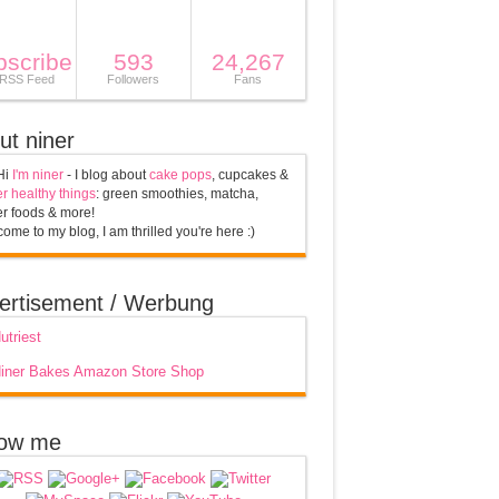
bscribe
593
24,267
 RSS Feed
Followers
Fans
ut niner
Hi
I'm niner
- I blog about
cake pops
, cupcakes &
r healthy things
: green smoothies, matcha,
r foods & more!
ome to my blog, I am thrilled you're here :)
ertisement / Werbung
low me