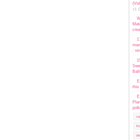
(Vi
13. 
W
Mate
crea
1
man
: ni
1
Swe
Ball
E
this
E
Plan
polk
ca
fr
de