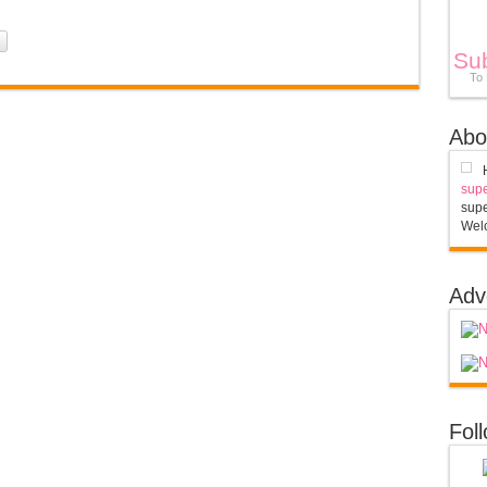
Su
To
Abo
supe
supe
Welc
Adv
Fol