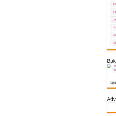
ch
ca
va
re
va
ho
Bak
Deu
Adv