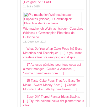
„Designer 725“ Fazit
11. März 2015
Wie mache ich Weihnachtsbaum Cupcakes
(Videos) + Gewinnspiel: Photobox.de
Gutscheine
13. Dezember 2014
What Do You Wrap Cake Pops In? Best
Materials and Techniques: […] If you want
creative ideas for wrapping and displa...
17 Astuces géniales pour tous ceux qui
aiment manger - Guides & Astuces: […]
Source : ninerbakes.com […]...
15 Tasty Cake Pops That Are Easy To
Make - Sweet Money Bee: […] Cookie
Monster Cake Balls by ninerbakes […]...
Easy DIY Tiered Planter Ideas.BaoHa:
[…] Try this colorful polka-dot planter that is
ideal...