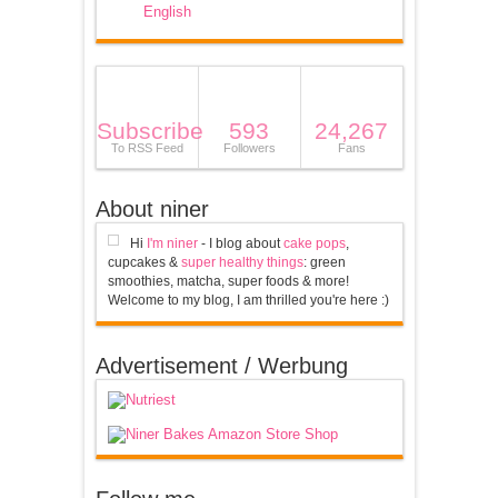
English
Subscribe
593
24,267
To RSS Feed
Followers
Fans
About niner
Hi
I'm niner
- I blog about
cake pops
,
cupcakes &
super healthy things
: green
smoothies, matcha, super foods & more!
Welcome to my blog, I am thrilled you're here :)
Advertisement / Werbung