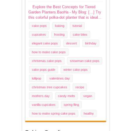
Explore the Best Concepts for Tiered
Garden Planters.BaoHa - My Blog: […] Try
this colorful polka-dot planter that is ideal...
cake pops
baking
tutorial
cupcakes
frosting
cake bites
elegant cake pops
dessert
birthday
how to make cake pops
christmas cake pops
snowman cake pops
cake pops guide
winter cake pops
lollipop
valentines day
christmas tree cupcakes
recipe
mothers day
candy melts
vegan
vanilla cupcakes
spring fling
how to make spring cake pops
healthy