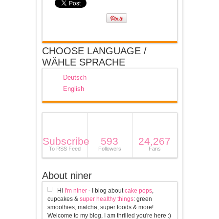
CHOOSE LANGUAGE /
WÄHLE SPRACHE
Deutsch
English
Subscribe
593
24,267
To RSS Feed
Followers
Fans
About niner
Hi
I'm niner
- I blog about
cake pops
,
cupcakes &
super healthy things
: green
smoothies, matcha, super foods & more!
Welcome to my blog, I am thrilled you're here :)