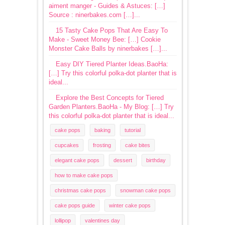
aiment manger - Guides & Astuces: […]
Source : ninerbakes.com […]...
15 Tasty Cake Pops That Are Easy To
Make - Sweet Money Bee: […] Cookie
Monster Cake Balls by ninerbakes […]...
Easy DIY Tiered Planter Ideas.BaoHa:
[…] Try this colorful polka-dot planter that is
ideal...
Explore the Best Concepts for Tiered
Garden Planters.BaoHa - My Blog: […] Try
this colorful polka-dot planter that is ideal...
cake pops
baking
tutorial
cupcakes
frosting
cake bites
elegant cake pops
dessert
birthday
how to make cake pops
christmas cake pops
snowman cake pops
cake pops guide
winter cake pops
lollipop
valentines day