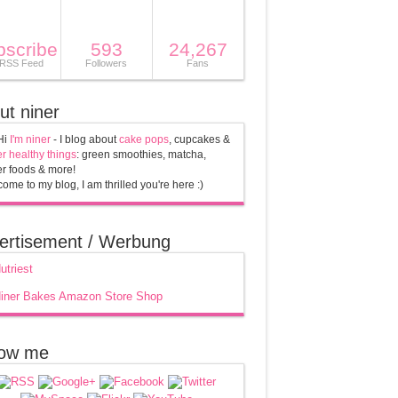
bscribe
593
24,267
 RSS Feed
Followers
Fans
ut niner
Hi
I'm niner
- I blog about
cake pops
, cupcakes &
r healthy things
: green smoothies, matcha,
r foods & more!
ome to my blog, I am thrilled you're here :)
ertisement / Werbung
low me