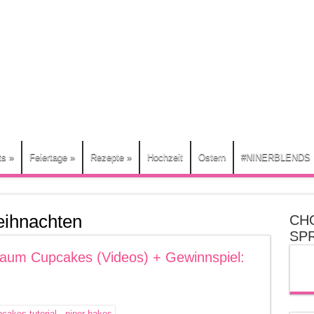
ts
»
Feiertage
»
Rezepte
»
Hochzeit
Ostern
#NINERBLENDS
ihnachten
CH
SP
aum Cupcakes (Videos) + Gewinnspiel: