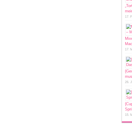
„Tor
mein
17. 
Mixe
Mac
17. 
{Ge
mus
26. 
{Cu
Spri
15. 