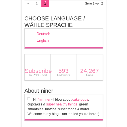
2
«
1
Seite 2 von 2
CHOOSE LANGUAGE /
WÄHLE SPRACHE
Deutsch
English
Subscribe
593
24,267
To RSS Feed
Followers
Fans
About niner
Hi
I'm niner
- I blog about
cake pops
,
cupcakes &
super healthy things
: green
smoothies, matcha, super foods & more!
Welcome to my blog, I am thrilled you're here :)