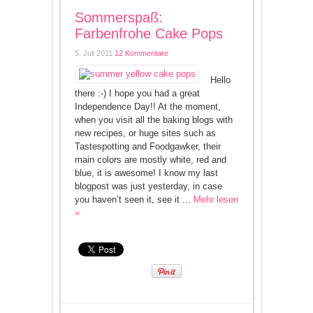
Sommerspaß:
Farbenfrohe Cake Pops
5. Juli 2011
12 Kommentare
Hello
there :-) I hope you had a great
Independence Day!! At the moment,
when you visit all the baking blogs with
new recipes, or huge sites such as
Tastespotting and Foodgawker, their
main colors are mostly white, red and
blue, it is awesome! I know my last
blogpost was just yesterday, in case
you haven’t seen it, see it ...
Mehr lesen
»