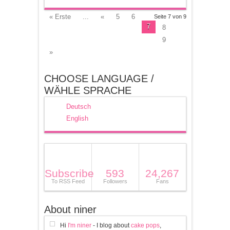
« Erste
...
«
5
6
Seite 7 von 9
7
8
9
»
CHOOSE LANGUAGE /
WÄHLE SPRACHE
Deutsch
English
Subscribe
593
24,267
To RSS Feed
Followers
Fans
About niner
Hi
I'm niner
- I blog about
cake pops
,