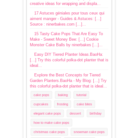
creative ideas for wrapping and displa...
17 Astuces géniales pour tous ceux qui
aiment manger - Guides & Astuces: […]
Source : ninerbakes.com […]...
15 Tasty Cake Pops That Are Easy To
Make - Sweet Money Bee: […] Cookie
Monster Cake Balls by ninerbakes […]...
Easy DIY Tiered Planter Ideas.BaoHa:
[…] Try this colorful polka-dot planter that is
ideal...
Explore the Best Concepts for Tiered
Garden Planters.BaoHa - My Blog: […] Try
this colorful polka-dot planter that is ideal...
cake pops
baking
tutorial
cupcakes
frosting
cake bites
elegant cake pops
dessert
birthday
how to make cake pops
christmas cake pops
snowman cake pops