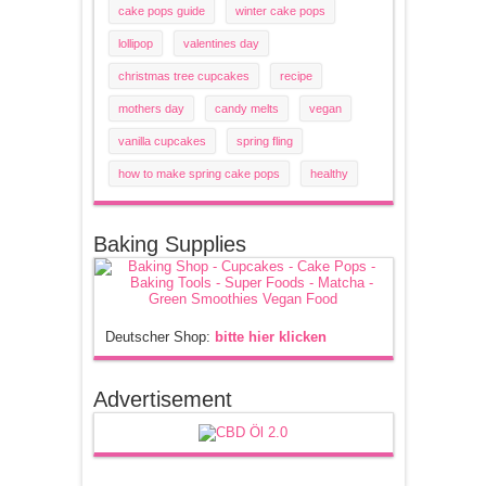
cake pops guide
winter cake pops
lollipop
valentines day
christmas tree cupcakes
recipe
mothers day
candy melts
vegan
vanilla cupcakes
spring fling
how to make spring cake pops
healthy
Baking Supplies
Deutscher Shop:
bitte hier klicken
Advertisement